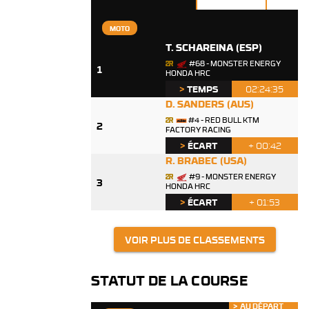
MOTO
T. SCHAREINA
(ESP)
#68 - MONSTER ENERGY
1
HONDA HRC
>
TEMPS
02:24:35
D. SANDERS
(AUS)
#4 - RED BULL KTM
2
FACTORY RACING
>
ÉCART
+ 00:42
R. BRABEC
(USA)
#9 - MONSTER ENERGY
3
HONDA HRC
>
ÉCART
+ 01:53
VOIR PLUS DE CLASSEMENTS
STATUT DE LA COURSE
AU DÉPART