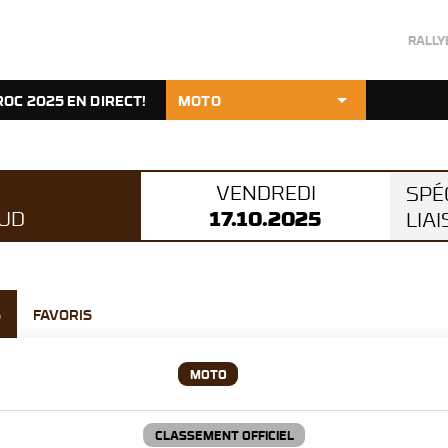
RALL
arrow_drop_down
OC 2025 EN DIRECT!
MOTO
VENDREDI
SPÉ
17.10.2025
OUD
LIAI
S
FAVORIS
MOTO
CLASSEMENT OFFICIEL