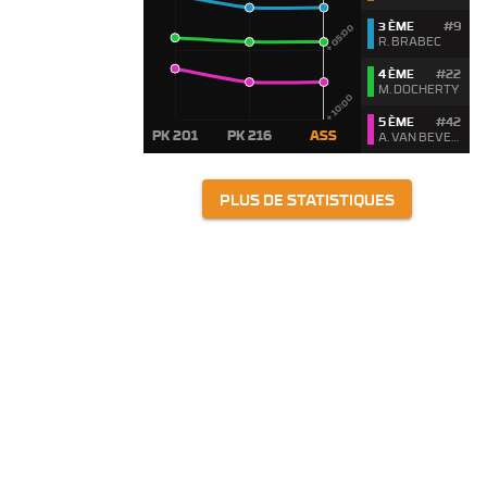
3 ÈME
#9
R. BRABEC
4 ÈME
#22
M. DOCHERTY
5 ÈME
#42
A. VAN BEVEREN
PLUS DE STATISTIQUES