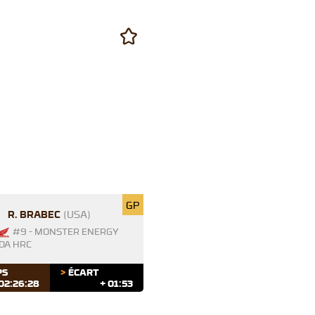
GP
R. BRABEC
(USA)
#9 - MONSTER ENERGY
DA HRC
PS
>
ÉCART
02:26:28
+ 01:53