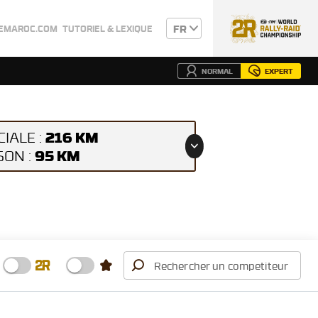
FR
YEMAROC.COM
TUTORIEL & LEXIQUE
NORMAL
EXPERT
216 KM
CIALE :
95 KM
SON :