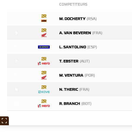
COMPETITEURS
4
M. DOCHERTY
(RSA)
5
A. VAN BEVEREN
(FRA)
6
L. SANTOLINO
(ESP)
7
T. EBSTER
(AUT)
8
M. VENTURA
(POR)
9
N. THERIC
(FRA)
10
R. BRANCH
(BOT)