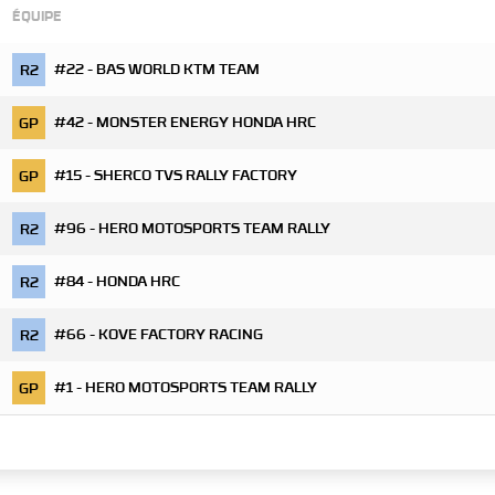
ÉQUIPE
#22 - BAS WORLD KTM TEAM
R2
#42 - MONSTER ENERGY HONDA HRC
GP
#15 - SHERCO TVS RALLY FACTORY
GP
#96 - HERO MOTOSPORTS TEAM RALLY
R2
#84 - HONDA HRC
R2
#66 - KOVE FACTORY RACING
R2
#1 - HERO MOTOSPORTS TEAM RALLY
GP