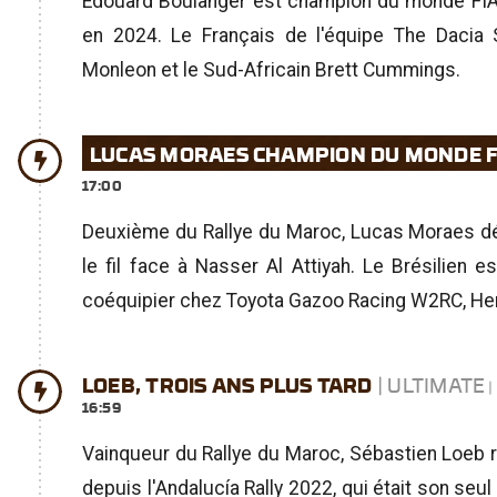
Édouard Boulanger est champion du monde FIA 
en 2024. Le Français de l'équipe The Dacia
Monleon et le Sud-Africain Brett Cummings.
LUCAS MORAES CHAMPION DU MONDE 
17:00
Deuxième du Rallye du Maroc, Lucas Moraes déc
le fil face à Nasser Al Attiyah. Le Brésilien 
coéquipier chez Toyota Gazoo Racing W2RC, Hen
LOEB, TROIS ANS PLUS TARD
| ULTIMATE
16:59
Vainqueur du Rallye du Maroc, Sébastien Loeb re
depuis l'Andalucía Rally 2022, qui était son seul