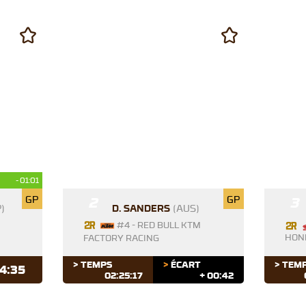
- 01:01
GP
2
GP
3
D. SANDERS
(AUS)
)
#4 - RED BULL KTM
HON
FACTORY RACING
> TEMPS
>
ÉCART
> TEM
4:35
02:25:17
+ 00:42