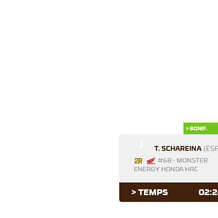
> BONIF.
1
T. SCHAREINA
(ESP
#68 - MONSTER
ENERGY HONDA HRC
> TEMPS
02:2